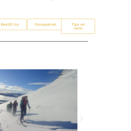
Bestill tur
Forespørsel
Tips en
venn