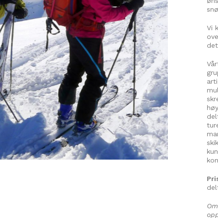
øns
snø
Vi 
ove
det
Vår
gru
art
mul
skr
høy
del
tur
man
ski
kun
kom
Pri
del
Om 
opp