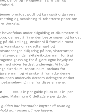
ker, behov og ferdigheter, samt vær og
forhold.
kjenner området godt og kan også organisere
rnatting og bespisning til rabatterte priser om
 er ønskelig.
t hovedfokus under skiguiding er sikkerheten til
ppa, dernest å finne den beste snøen og ha det
ig på ski. I tillegg ønsker vi å formidle mest
ig kunnskap om skredtemaet og
edvurderinger, skikjøring på bre, vinterturtips,
fjellsvurderinger, skiteknikktips mm, for å gi
tagerne grunnlag for å gjøre egne høyalpine
er med sikker ferdsel undervegs. Vi holder
ge skredkurs, toppturkurs, brekurs for
kjørere mm, og vi ønsker å formidle denne
nskapen underveis dersom deltagere ønsker
petanseheving innenfor disse emnene.
s:
5500 kr per guide pluss 500 kr per
tager. Maksimum 6 deltagere per guide.
guiden har kostnader knyttet til reise og
hold kan prisen bli noe høyere.