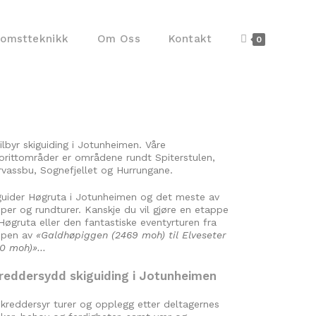
komstteknikk
Om Oss
Kontakt
0
tilbyr skiguiding i Jotunheimen. Våre
orittområder er områdene rundt Spiterstulen,
rvassbu, Sognefjellet og Hurrungane.
guider Høgruta i Jotunheimen og det meste av
per og rundturer. Kanskje du vil gjøre en etappe
Høgruta eller den fantastiske eventyrturen fra
ppen av
«Galdhøpiggen (2469 moh) til Elveseter
00 moh)»…
reddersydd skiguiding i Jotunheimen
skreddersyr turer og opplegg etter deltagernes