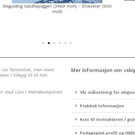
Skiguiding Hemsedal
eter (600
et var fantastisk, men mest
Mer informasjon om «ski
eter i tillegg til at han
 tur med Lars i Klatrekompaniet
Vår målsetning for skigui
Praktisk informasjon
Krav til instruktøren / g
Pedagogisk profil og HMS