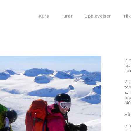
Kurs
Turer
Opplevelser
Til
Vi 
fav
Lei
Vi 
top
av 
to
(6
Sk
Vi 