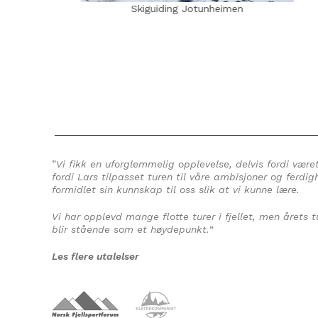
eimen
Skiguiding Galdhøpiggen (2469 moh) - Elves
moh)
”
Vi fikk en uforglemmelig opplevelse, delvis fordi vær
fordi Lars tilpasset turen til våre ambisjoner og ferdigh
formidlet sin kunnskap til oss slik at vi kunne lære.
Vi har opplevd mange flotte turer i fjellet, men årets
blir stående som et høydepunkt.
“
Les flere utalelser